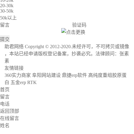
10-20k
20-30k
30-50k
50k以上
留言
验证码
助君网络 Copyright © 2012-2020.未经许可，不可拷贝或镜像
，本站已经申请版权登记备案，抄袭必究。法律顾问：张素
素
沪ICP备17004436号-11
网站地图
友情链接
360实力商家
阜阳网站建设
鼎捷erp软件
高纯度重组胶原蛋
白
五金erp
RTK
首页
留言
电话
返回顶部
在线留言
姓名