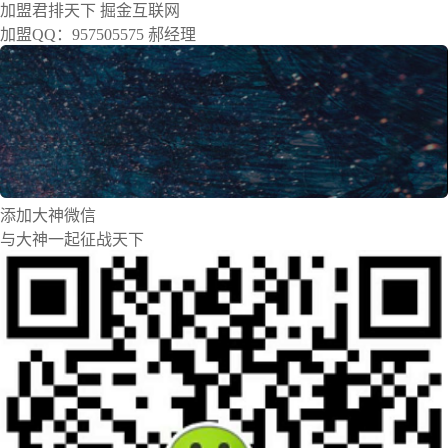
加盟
君排天下
掘金互联网
加盟QQ：957505575 郝经理
添加大神微信
与大神一起征战天下