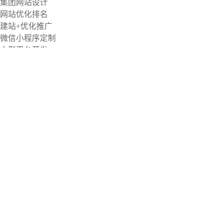
集团网站设计
网站优化排名
建站+优化推广
微信小程序定制
大型平台开发
seo加盟
其他
预算
5K以下
5-10K
10-20k
20-30k
30-50k
50k以上
留言内容
验证码