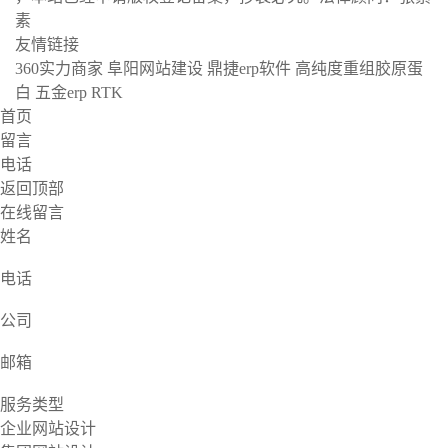
素
沪ICP备17004436号-11
网站地图
友情链接
360实力商家
阜阳网站建设
鼎捷erp软件
高纯度重组胶原蛋
白
五金erp
RTK
首页
留言
电话
返回顶部
在线留言
姓名
电话
公司
邮箱
服务类型
企业网站设计